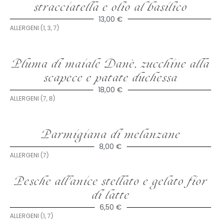
stracciatella e olio al basilico
13,00 €
ALLERGENI (1, 3, 7)
Pluma di maiale Danè, zucchine alla
scapece e patate duchessa
18,00 €
ALLERGENI (7, 8)
Parmigiana di melanzane
8,00 €
ALLERGENI (7)
Pesche all'anice stellato e gelato fior
di latte
6,50 €
ALLERGENI (1, 7)