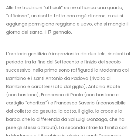
Alle tre tradizioni “ufficiali” se ne affianca una quarta,
“ufficiosa”, un risotto fatto con ragù di carne, a cui si
aggiunge parmigiano reggiano e uovo, che si mangia il
giorno del santo, il 17 gennaio.
L’oratorio gentilizio è impreziosito da due tele, risalenti al
periodo tra la fine del Settecento e l’inizio del secolo
successivo: nella prima sono raffigurati la Madonna col
Bambino e i santi Antonio da Padova (rivolto al
Bambino e caratterizzato dal giglio), Antonio Abate
(con bastone), Francesco di Paola (con bastone e
cartiglio “charitas”) e Francesco Saverio (riconoscibile
dal colletto da gesuita, la cotta, il giglio, la croce e la
barba, che lo differenzia da Sal Luigi Gonzaga, che ha
pure gli stessi attributi). La seconda ritrae la Trinità con
la Madonna e il Bambino in gloria e i santi Domenico