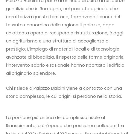
Palazzo Baldini fa parte di un ricco circuito di residenze
gentilizie che in Romagna, nel passato agricolo che
caratterizza questo territorio, formavano il cuore del
tessuto economico della regione. Il palazzo, dopo
un’attenta opera di recupero e ristrutturazione, è oggi
un agriturismo e una struttura di accoglienza di
prestigio. L’impiego di materiali locali e di tecnologie
avanzate di bioedilizia, il rispetto delle forme originarie,
l’intervento sobrio e razionale hanno riportato l’edificio
all’originario splendore.
Chi risiede a Palazzo Baldini viene a contatto con una
storia complessa, le cui origini si perdono nella storia.
La porzione più antica del complesso risale al
Rinascimento, a un’epoca che possiamo collocare tra
la fine del XV e l’inizio del XVI secolo. Era probabilmente il