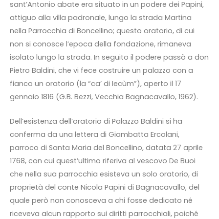
sant’Antonio abate era situato in un podere dei Papini,
attiguo alla villa padronale, lungo la strada Martina
nella Parrocchia di Boncellino; questo oratorio, di cui
non si conosce l’epoca della fondazione, rimaneva
isolato lungo la strada. In seguito il podere passò a don
Pietro Baldini, che vi fece costruire un palazzo con a
fianco un oratorio (la “ca’ di Iecùm”), aperto il 17
gennaio 1816 (G.B. Bezzi, Vecchia Bagnacavallo, 1962).
Dell’esistenza dell’oratorio di Palazzo Baldini si ha
conferma da una lettera di Giambatta Ercolani,
parroco di Santa Maria del Boncellino, datata 27 aprile
1768, con cui quest’ultimo riferiva al vescovo De Buoi
che nella sua parrocchia esisteva un solo oratorio, di
proprietà del conte Nicola Papini di Bagnacavallo, del
quale però non conosceva a chi fosse dedicato né
riceveva alcun rapporto sui diritti parrocchiali, poiché