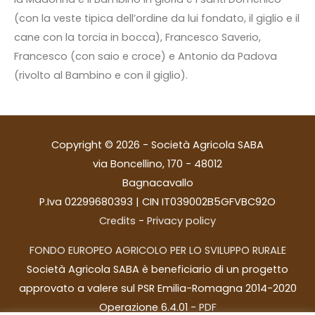
(con la veste tipica dell’ordine da lui fondato, il giglio e il
cane con la torcia in bocca), Francesco Saverio,
Francesco (con saio e croce) e Antonio da Padova
(rivolto al Bambino e con il giglio).
Copyright © 2026 - Società Agricola SABA
via Boncellino, 170 - 48012
Bagnacavallo
P.Iva 02299680393 | CIN IT039002B5GFVBC92O
Credits
-
Privacy policy
FONDO EUROPEO AGRICOLO PER LO SVILUPPO RURALE
Società Agricola SABA è beneficiario di un progetto
approvato a valere sul PSR Emilia-Romagna 2014-2020
Operazione 6.4.01 -
PDF