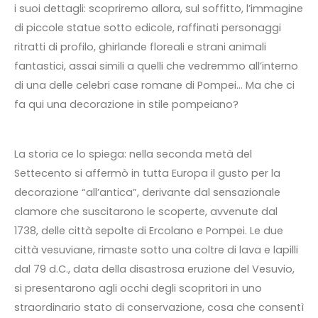
i suoi dettagli: scopriremo allora, sul soffitto, l’immagine
di piccole statue sotto edicole, raffinati personaggi
ritratti di profilo, ghirlande floreali e strani animali
fantastici, assai simili a quelli che vedremmo all’interno
di una delle celebri case romane di Pompei… Ma che ci
fa qui una decorazione in stile pompeiano?
La storia ce lo spiega: nella seconda metà del
Settecento si affermò in tutta Europa il gusto per la
decorazione “all’antica”, derivante dal sensazionale
clamore che suscitarono le scoperte, avvenute dal
1738, delle città sepolte di Ercolano e Pompei. Le due
città vesuviane, rimaste sotto una coltre di lava e lapilli
dal 79 d.C., data della disastrosa eruzione del Vesuvio,
si presentarono agli occhi degli scopritori in uno
straordinario stato di conservazione, cosa che consentì